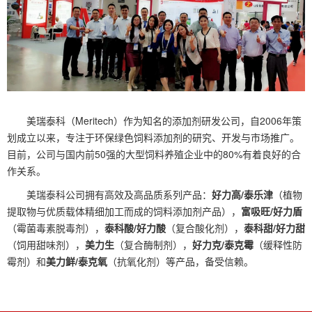
美瑞泰科（Meritech）作为知名的添加剂研发公司，自2006年策
划成立以来，专注于环保绿色饲料添加剂的研究、开发与市场推广。
目前，公司与国内前50强的大型饲料养殖企业中的80%有着良好的合
作关系。
美瑞泰科公司拥有高效及高品质系列产品：
好力高/泰乐津
（植物
提取物与优质载体精细加工而成的饲料添加剂产品），
富吸旺/好力盾
（霉菌毒素脱毒剂），
泰科酸/好力酸
（复合酸化剂），
泰科甜/好力甜
（饲用甜味剂），
美力生
（复合酶制剂），
好力克/泰克霉
（缓释性防
霉剂）和
美力鲜/泰克氧
（抗氧化剂）等产品，备受信赖。