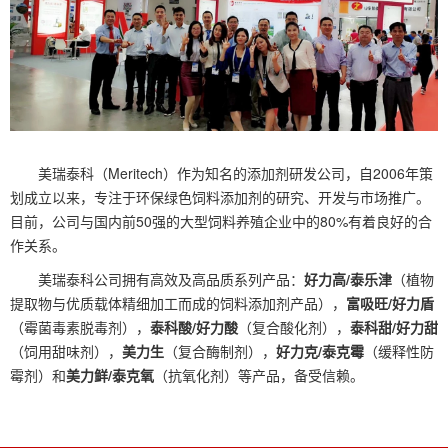
美瑞泰科（Meritech）作为知名的添加剂研发公司，自2006年策
划成立以来，专注于环保绿色饲料添加剂的研究、开发与市场推广。
目前，公司与国内前50强的大型饲料养殖企业中的80%有着良好的合
作关系。
美瑞泰科公司拥有高效及高品质系列产品：
好力高/泰乐津
（植物
提取物与优质载体精细加工而成的饲料添加剂产品），
富吸旺/好力盾
（霉菌毒素脱毒剂），
泰科酸/好力酸
（复合酸化剂），
泰科甜/好力甜
（饲用甜味剂），
美力生
（复合酶制剂），
好力克/泰克霉
（缓释性防
霉剂）和
美力鲜/泰克氧
（抗氧化剂）等产品，备受信赖。