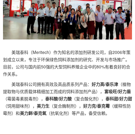
美瑞泰科（Meritech）作为知名的添加剂研发公司，自2006年策
划成立以来，专注于环保绿色饲料添加剂的研究、开发与市场推广。
目前，公司与国内前50强的大型饲料养殖企业中的80%有着良好的合
作关系。
美瑞泰科公司拥有高效及高品质系列产品：
好力高/泰乐津
（植物
提取物与优质载体精细加工而成的饲料添加剂产品），
富吸旺/好力盾
（霉菌毒素脱毒剂），
泰科酸/好力酸
（复合酸化剂），
泰科甜/好力甜
（饲用甜味剂），
美力生
（复合酶制剂），
好力克/泰克霉
（缓释性防
霉剂）和
美力鲜/泰克氧
（抗氧化剂）等产品，备受信赖。